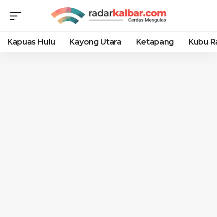
Kapuas Hulu
Kayong Utara
Ketapang
Kubu R