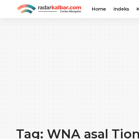
Home
Indeks
K
Tag:
WNA asal Tio