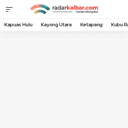
Kapuas Hulu
Kayong Utara
Ketapang
Kubu R