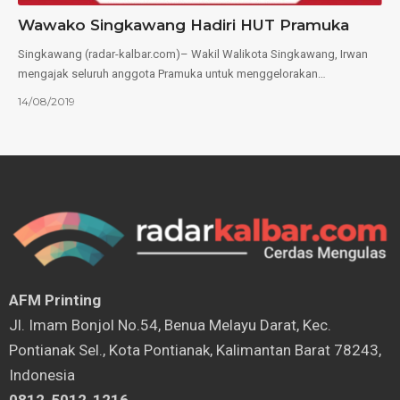
Wawako Singkawang Hadiri HUT Pramuka
Singkawang (radar-kalbar.com)– Wakil Walikota Singkawang, Irwan
mengajak seluruh anggota Pramuka untuk menggelorakan…
14/08/2019
AFM Printing
⁠Jl. Imam Bonjol No.54, Benua Melayu Darat, Kec.
Pontianak Sel., Kota Pontianak, Kalimantan Barat 78243,
Indonesia