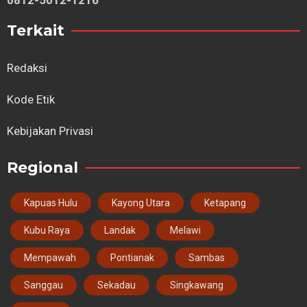
0812-5012-1216
Terkait
Redaksi
Kode Etik
Kebijakan Privasi
Regional
Kapuas Hulu
Kayong Utara
Ketapang
Kubu Raya
Landak
Melawi
Mempawah
Pontianak
Sambas
Sanggau
Sekadau
Singkawang