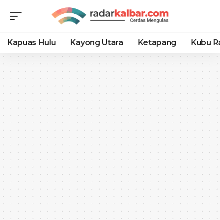
Kapuas Hulu
Kayong Utara
Ketapang
Kubu R