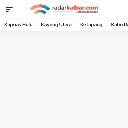
Kapuas Hulu
Kayong Utara
Ketapang
Kubu R