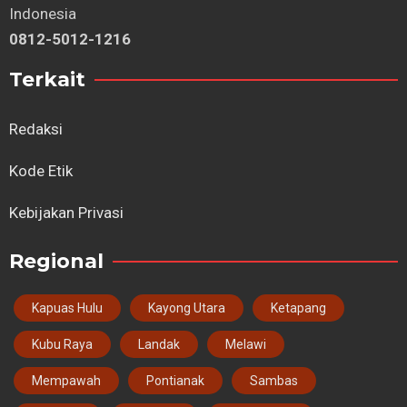
Indonesia
0812-5012-1216
Terkait
Redaksi
Kode Etik
Kebijakan Privasi
Regional
Kapuas Hulu
Kayong Utara
Ketapang
Kubu Raya
Landak
Melawi
Mempawah
Pontianak
Sambas