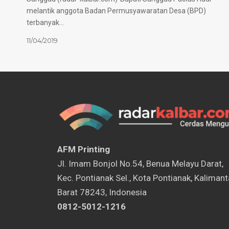
melantik anggota Badan Permusyawaratan Desa (BPD)
terbanyak…
11/04/2019
AFM Printing
⁠Jl. Imam Bonjol No.54, Benua Melayu Darat,
Kec. Pontianak Sel., Kota Pontianak, Kaliman
Barat 78243, Indonesia
0812-5012-1216