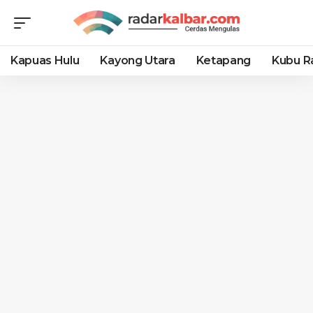
Kapuas Hulu
Kayong Utara
Ketapang
Kubu R