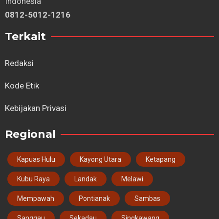
Indonesia
0812-5012-1216
Terkait
Redaksi
Kode Etik
Kebijakan Privasi
Regional
Kapuas Hulu
Kayong Utara
Ketapang
Kubu Raya
Landak
Melawi
Mempawah
Pontianak
Sambas
Sanggau
Sekadau
Singkawang