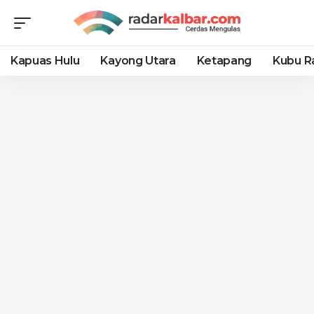
Kapuas Hulu
Kayong Utara
Ketapang
Kubu R