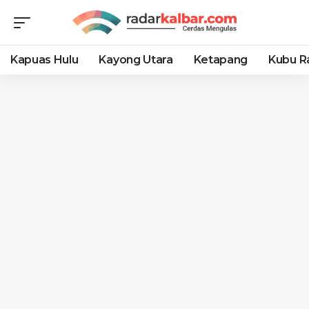
Kapuas Hulu
Kayong Utara
Ketapang
Kubu R