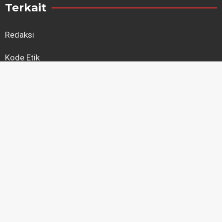
Terkait
Redaksi
Kode Etik
Kebijakan Privasi
Regional
Kapuas Hulu
Kayong Utara
Ketapang
Kubu Raya
Landak
Melawi
Mempawah
Pontianak
Sambas
Sanggau
Sekadau
Singkawang
Sintang