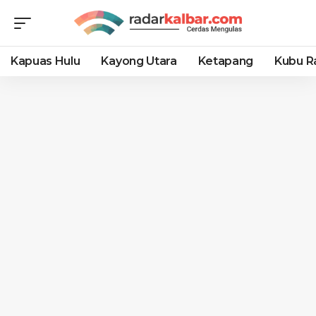
Kapuas Hulu
Kayong Utara
Ketapang
Kubu R