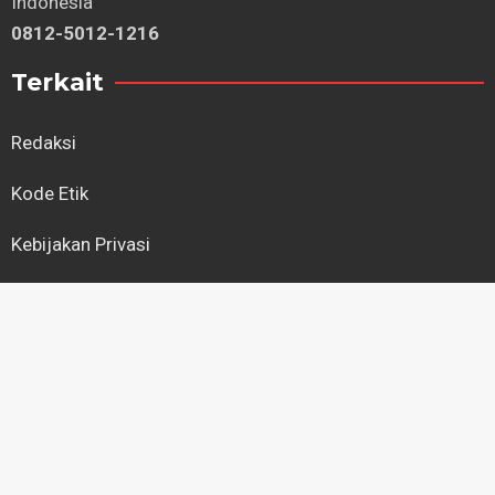
Indonesia
0812-5012-1216
Terkait
Redaksi
Kode Etik
Kebijakan Privasi
Regional
Kapuas Hulu
Kayong Utara
Ketapang
Kubu Raya
Landak
Melawi
Mempawah
Pontianak
Sambas
Sanggau
Sekadau
Singkawang