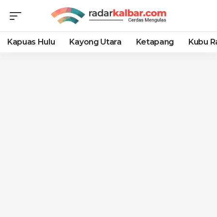
Kapuas Hulu
Kayong Utara
Ketapang
Kubu R