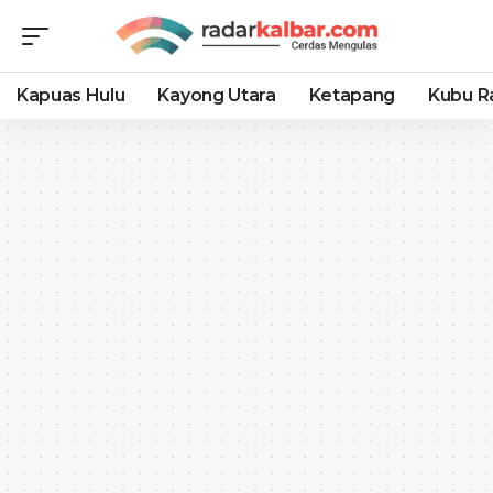
Kapuas Hulu
Kayong Utara
Ketapang
Kubu R