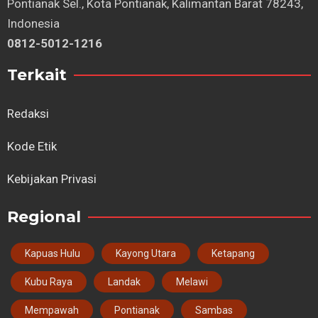
Pontianak Sel., Kota Pontianak, Kalimantan Barat 78243,
Indonesia
0812-5012-1216
Terkait
Redaksi
Kode Etik
Kebijakan Privasi
Regional
Kapuas Hulu
Kayong Utara
Ketapang
Kubu Raya
Landak
Melawi
Mempawah
Pontianak
Sambas