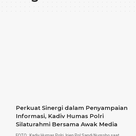
Perkuat Sinergi dalam Penyampaian
Informasi, Kadiv Humas Polri
Silaturahmi Bersama Awak Media
FOTO : Kadiv Humas Polri, Irjen Pol Sandi Nugroho saat