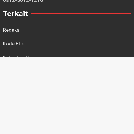
0812-5012-1216
Terkait
Redaksi
Kode Etik
Kebijakan Privasi
Regional
Kapuas Hulu
Kayong Utara
Ketapang
Kubu Raya
Landak
Melawi
Mempawah
Pontianak
Sambas
Sanggau
Sekadau
Singkawang