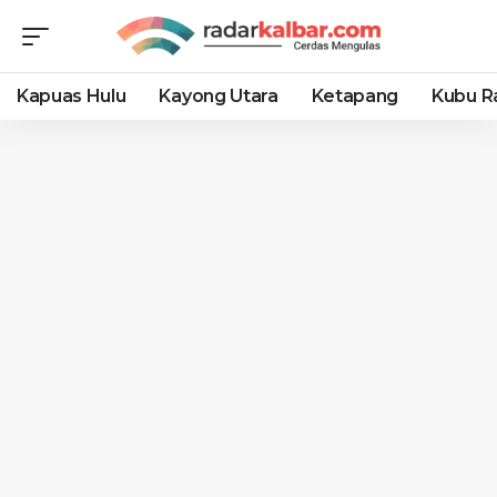
Kapuas Hulu
Kayong Utara
Ketapang
Kubu R