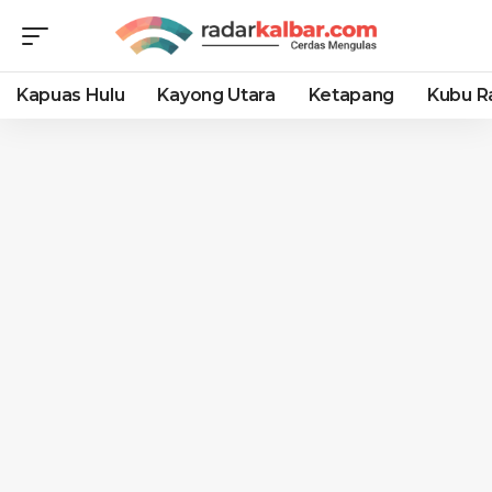
Kapuas Hulu
Kayong Utara
Ketapang
Kubu R