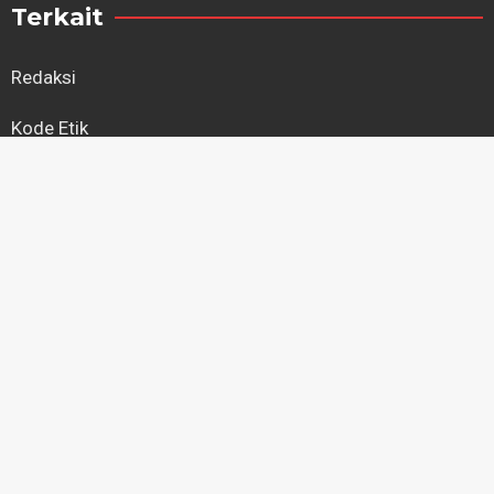
Terkait
Redaksi
Kode Etik
Kebijakan Privasi
Regional
Kapuas Hulu
Kayong Utara
Ketapang
Kubu Raya
Landak
Melawi
Mempawah
Pontianak
Sambas
Sanggau
Sekadau
Singkawang
Sintang