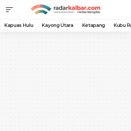
Kapuas Hulu
Kayong Utara
Ketapang
Kubu R