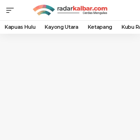
Kapuas Hulu
Kayong Utara
Ketapang
Kubu R