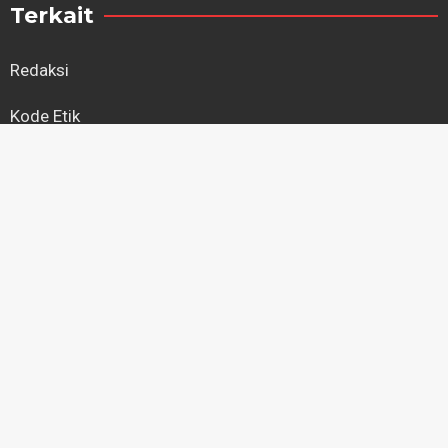
Terkait
Redaksi
Kode Etik
Kebijakan Privasi
Regional
Kapuas Hulu
Kayong Utara
Ketapang
Kubu Raya
Landak
Melawi
Mempawah
Pontianak
Sambas
Sanggau
Sekadau
Singkawang
Sintang