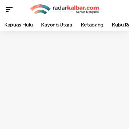
Kapuas Hulu
Kayong Utara
Ketapang
Kubu R