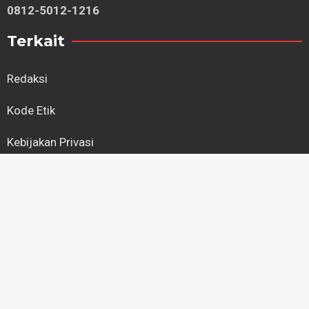
0812-5012-1216
Terkait
Redaksi
Kode Etik
Kebijakan Privasi
Regional
Kapuas Hulu
Kayong Utara
Ketapang
Kubu Raya
Landak
Melawi
Mempawah
Pontianak
Sambas
Sanggau
Sekadau
Singkawang