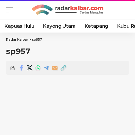
Kapuas Hulu
Kayong Utara
Ketapang
Kubu R
Radar Kalbar
>
sp957
sp957