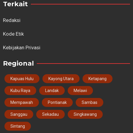
Terkait
Redaksi
Kode Etik
Kebijakan Privasi
Regional
Kapuas Hulu
Kayong Utara
Ketapang
Kubu Raya
Landak
Melawi
Mempawah
Pontianak
Sambas
Sanggau
Sekadau
Singkawang
Sintang