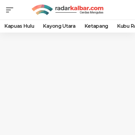
Kapuas Hulu
Kayong Utara
Ketapang
Kubu R