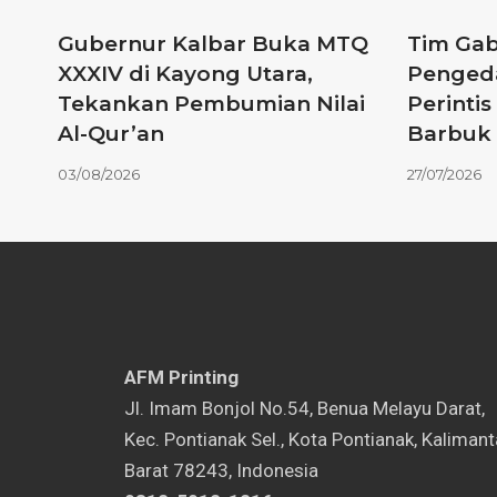
Gubernur Kalbar Buka MTQ
Tim Ga
XXXIV di Kayong Utara,
Pengeda
Tekankan Pembumian Nilai
Perinti
Al-Qur’an
Barbuk 
03/08/2026
27/07/2026
AFM Printing
⁠Jl. Imam Bonjol No.54, Benua Melayu Darat,
Kec. Pontianak Sel., Kota Pontianak, Kaliman
Barat 78243, Indonesia