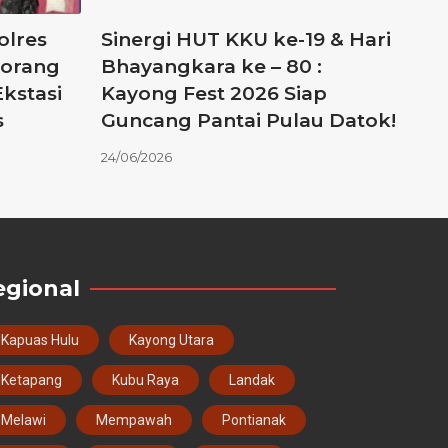
olres
Sinergi HUT KKU ke-19 & Hari
eorang
Bhayangkara ke – 80 :
kstasi
Kayong Fest 2026 Siap
s
Guncang Pantai Pulau Datok!
24/06/2026
egional
Kapuas Hulu
Kayong Utara
Ketapang
Kubu Raya
Landak
Melawi
Mempawah
Pontianak