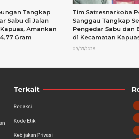
bungan Tangkap
Tim Satresnarkoba P
r Sabu di Jalan
Sanggau Tangkap S
s Kapuas, Amankan
Pengedar Sabu dan E
4,77 Gram
di Kecamatan Kapua
08/07/2026
Terkait
R
Redaksi
Kode Etik
tan
Kebijakan Privasi