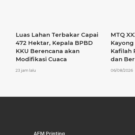
Luas Lahan Terbakar Capai
MTQ XXX
472 Hektar, Kepala BPBD
Kayong 
KKU Berencana akan
Kafilah 
Modifikasi Cuaca
dan Be
23 jam lalu
06/08/2026
AFM Printing