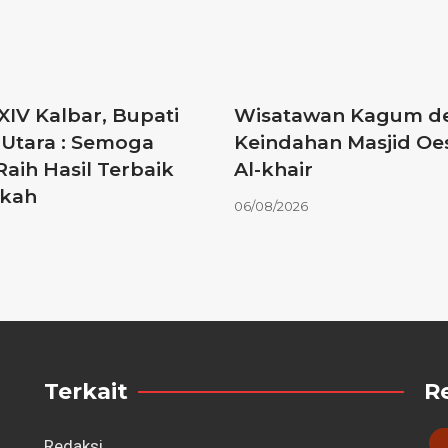
IV Kalbar, Bupati
Wisatawan Kagum d
Utara : Semoga
Keindahan Masjid O
Raih Hasil Terbaik
Al-khair
rkah
06/08/2026
Terkait
R
Redaksi