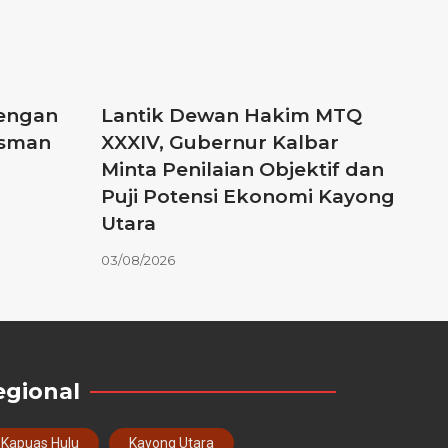
engan
Lantik Dewan Hakim MTQ
esman
XXXIV, Gubernur Kalbar
Minta Penilaian Objektif dan
Puji Potensi Ekonomi Kayong
Utara
03/08/2026
egional
Kapuas Hulu
Kayong Utara