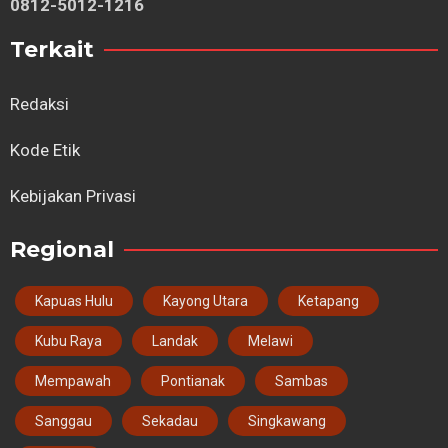
0812-5012-1216
Terkait
Redaksi
Kode Etik
Kebijakan Privasi
Regional
Kapuas Hulu
Kayong Utara
Ketapang
Kubu Raya
Landak
Melawi
Mempawah
Pontianak
Sambas
Sanggau
Sekadau
Singkawang