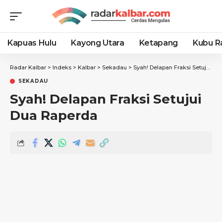
Kapuas Hulu
Kayong Utara
Ketapang
Kubu R
Radar Kalbar
>
Indeks
>
Kalbar
>
Sekadau
>
Syah! Delapan Fraksi Setujui Dua Raperda
SEKADAU
Syah! Delapan Fraksi Setujui
Dua Raperda