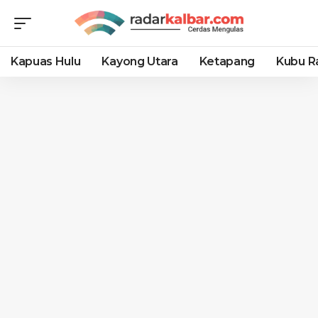
Kapuas Hulu
Kayong Utara
Ketapang
Kubu R