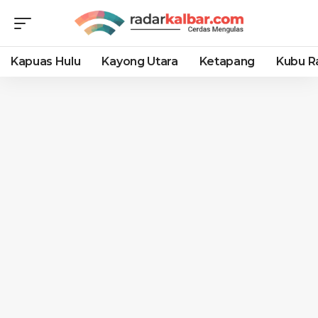
Kapuas Hulu
Kayong Utara
Ketapang
Kubu R