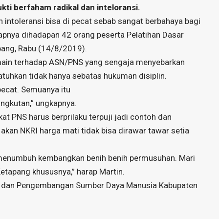
kti berfaham radikal dan inteloransi.
 intoleransi bisa di pecat sebab sangat berbahaya bagi
apnya dihadapan 42 orang peserta Pelatihan Dasar
pang, Rabu (14/8/2019).
 main terhadap ASN/PNS yang sengaja menyebarkan
atuhkan tidak hanya sebatas hukuman disiplin.
ipecat. Semuanya itu
ngkutan,” ungkapnya.
t PNS harus berprilaku terpuji jadi contoh dan
akan NKRI harga mati tidak bisa dirawar tawar setia
 menumbuh kembangkan benih benih permusuhan. Mari
apang khususnya,” harap Martin.
ian dan Pengembangan Sumber Daya Manusia Kabupaten