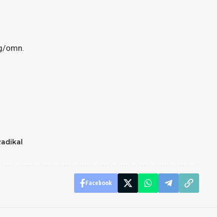
ng/omn.
adikal
Facebook