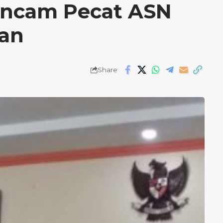
Ancam Pecat ASN
ran
Share