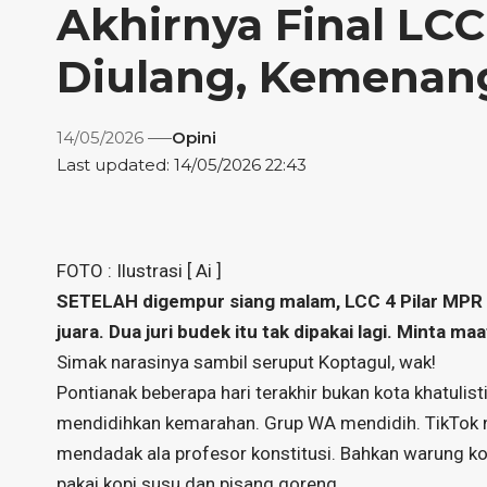
Akhirnya Final LC
Diulang, Kemenan
14/05/2026
Opini
Last updated: 14/05/2026 22:43
FOTO : Ilustrasi [ Ai ]
SETELAH digempur siang malam, LCC 4 Pilar MPR RI
juara. Dua juri budek itu tak dipakai lagi. Minta ma
Simak narasinya sambil seruput Koptagul, wak!
Pontianak beberapa hari terakhir bukan kota khatulist
mendidihkan kemarahan. Grup WA mendidih. TikTok 
mendadak ala profesor konstitusi. Bahkan warung ko
pakai kopi susu dan pisang goreng.