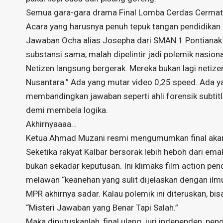
Semua gara-gara drama Final Lomba Cerdas Cermat Em
Acara yang harusnya penuh tepuk tangan pendidikan m
Jawaban Ocha alias Josepha dari SMAN 1 Pontianak
substansi sama, malah dipelintir jadi polemik nasiona
Netizen langsung bergerak. Mereka bukan lagi netize
Nusantara.” Ada yang mutar video 0,25 speed. Ada yan
membandingkan jawaban seperti ahli forensik subtitl
demi membela logika.
Akhirnyaaaa…
Ketua Ahmad Muzani resmi mengumumkan final akan
Seketika rakyat Kalbar bersorak lebih heboh dari ema
bukan sekadar keputusan. Ini klimaks film action pen
melawan “keanehan yang sulit dijelaskan dengan il
MPR akhirnya sadar. Kalau polemik ini diteruskan, bis
“Misteri Jawaban yang Benar Tapi Salah.”
Maka diputuskanlah, final ulang, juri independen, p