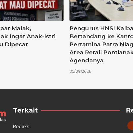
aat Malak,
Pengurus HNSI Kalba
k Ingat Anak-Istri
Bertandang ke Kant
u Dipecat
Pertamina Patra Niag
Area Retail Pontianak,
Agendanya
05/08/2026
Terkait
R
Redaksi