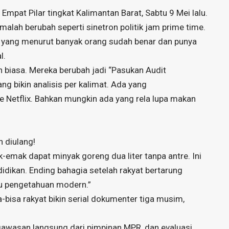
pat Pilar tingkat Kalimantan Barat, Sabtu 9 Mei lalu.
alah berubah seperti sinetron politik jam prime time.
 yang menurut banyak orang sudah benar dan punya
l.
n biasa. Mereka berubah jadi “Pasukan Audit
g bikin analisis per kalimat. Ada yang
e Netflix. Bahkan mungkin ada yang rela lupa makan
 diulang!
k-emak dapat minyak goreng dua liter tanpa antre. Ini
didikan. Ending bahagia setelah rakyat bertarung
mu pengetahuan modern.”
a-bisa rakyat bikin serial dokumenter tiga musim,
engawasan langsung dari pimpinan MPR, dan evaluasi