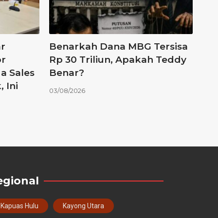
r
Benarkah Dana MBG Tersisa
or
Rp 30 Triliun, Apakah Teddy
a Sales
Benar?
 Ini
03/08/2026
egional
Kapuas Hulu
Kayong Utara