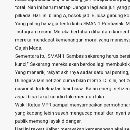
total. Nah ini baru mantap! Jangan lagi ada juri yan
pilkada. Hari ini bilang A, besok jadi B, lusa gabung koa
Yang paling bahagia tentu kubu SMAN 1 Pontianak. Me
Instagram resmi. Mereka bertahan dihantam komentar
mereka mendapat kemenangan moral yang manisnya me
Gajah Mada.
Sementara itu, SMAN 1 Sambas sekarang harus bersi
kunci,” Sekarang mereka akan berdoa lagi membuktik
Yang menarik, rakyat akhirnya sadar satu hal penting
Di negara lain netizen cuma bikin meme. Di sini, net
nasional. Ini kekuatan luar biasa. Kalau energi netiz
aspal bisa takut sendiri lalu menutup luka.
Wakil Ketua MPR sampai menyampaikan permohonan m
yang kadang lebih susah mengucap maaf dari nyari s
publik memang layak didengar.
Hari ini rakyat Kalbar merayakan kemenangan akal s