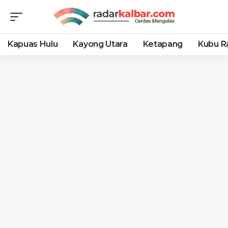
Kapuas Hulu
Kayong Utara
Ketapang
Kubu R