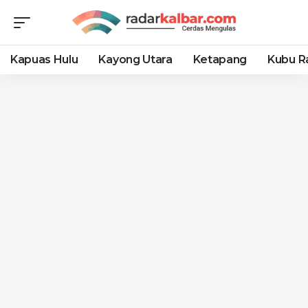
Kapuas Hulu
Kayong Utara
Ketapang
Kubu R