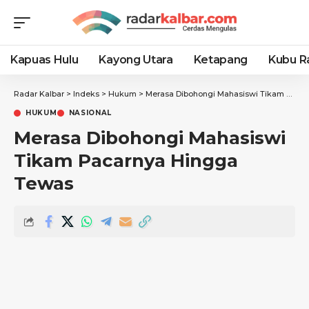
Kapuas Hulu
Kayong Utara
Ketapang
Kubu R
Radar Kalbar
>
Indeks
>
Hukum
>
Merasa Dibohongi Mahasiswi Tikam Pacarnya Hingga Tewas
HUKUM
NASIONAL
Merasa Dibohongi Mahasiswi
Tikam Pacarnya Hingga
Tewas