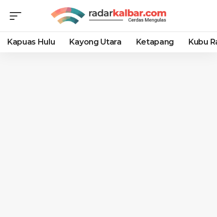
Kapuas Hulu
Kayong Utara
Ketapang
Kubu R