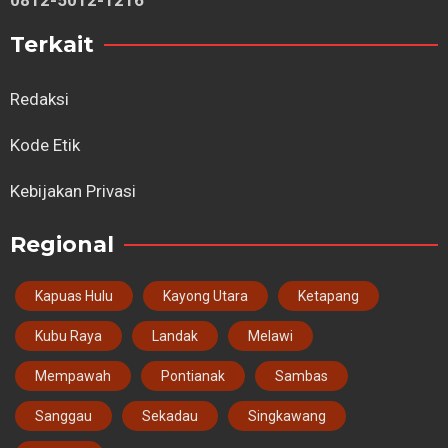
Terkait
Redaksi
Kode Etik
Kebijakan Privasi
Regional
Kapuas Hulu
Kayong Utara
Ketapang
Kubu Raya
Landak
Melawi
Mempawah
Pontianak
Sambas
Sanggau
Sekadau
Singkawang