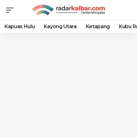
Kapuas Hulu
Kayong Utara
Ketapang
Kubu R