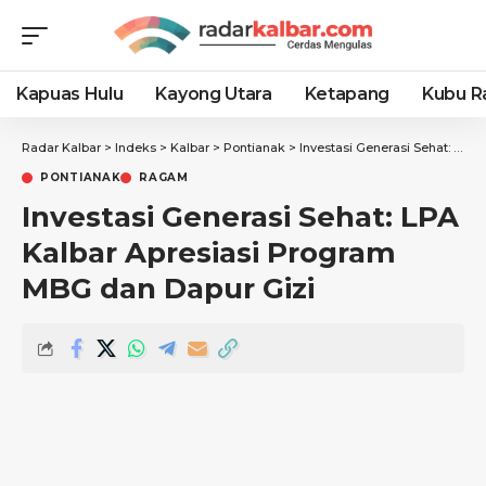
Kapuas Hulu
Kayong Utara
Ketapang
Kubu R
Radar Kalbar
>
Indeks
>
Kalbar
>
Pontianak
>
Investasi Generasi Sehat: LPA Kalbar Apresiasi Program MBG dan Dapur Gizi
PONTIANAK
RAGAM
Investasi Generasi Sehat: LPA
Kalbar Apresiasi Program
MBG dan Dapur Gizi