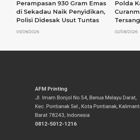
Perampasan 930 Gram Emas
Polda K
di Sekadau Naik Penyidikan,
Curanmo
Polisi Didesak Usut Tuntas
Tersang
05/08/2026
02/08/2026
AFM Printing
⁠Jl. Imam Bonjol No.54, Benua Melayu Darat,
Kec. Pontianak Sel., Kota Pontianak, Kaliman
Barat 78243, Indonesia
0812-5012-1216