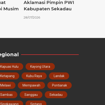
uat
Aklamasi Pimpin PWI
pi Musim
Kabupaten Sekadau
28/07/2026
egional
Kapuas Hulu
Kayong Utara
Ketapang
Kubu Raya
Landak
Melawi
Mempawah
Pontianak
Sambas
Sanggau
Sekadau
Singkawang
Sintang