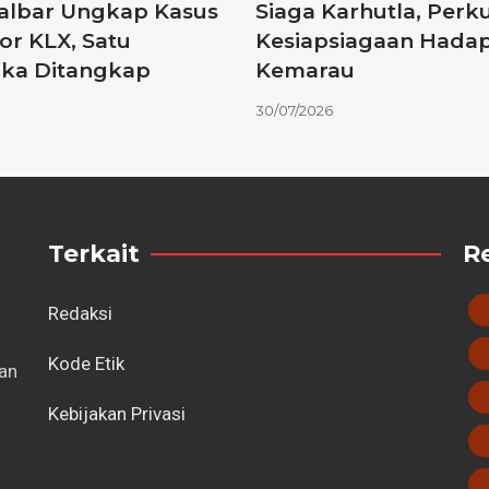
albar Ungkap Kasus
Siaga Karhutla, Perk
r KLX, Satu
Kesiapsiagaan Hada
ka Ditangkap
Kemarau
30/07/2026
Terkait
R
Redaksi
Kode Etik
tan
Kebijakan Privasi