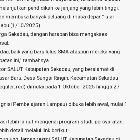
elanjutkan pendidikan ke jenjang yang lebih tinggi.
kan membuka banyak peluang di masa depan,” ujar
Rabu (1/10/2025).
arga Sekadau, dengan harapan bisa mengakses
asal.
au, baik yang baru lulus SMA ataupun mereka yang
atan ini,” tambahnya.
ntor SALUT Kabupaten Sekadau, yang beralamat di
asar Baru, Desa Sungai Ringin, Kecamatan Sekadau
eguler, red) dimulai pada 1 Oktober 2025 hingga 27
gnisi Pembelajaran Lampau) dibuka lebih awal, mulai 1
i lebih lanjut mengenai program studi, persyaratan,
h detail melalui link berikut:
unjungi laman resmi SALUT Kabupaten Sekadau di