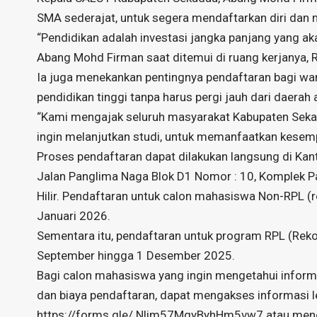
SMA sederajat, untuk segera mendaftarkan diri dan m
“Pendidikan adalah investasi jangka panjang yang a
Abang Mohd Firman saat ditemui di ruang kerjanya, 
Ia juga menekankan pentingnya pendaftaran bagi w
pendidikan tinggi tanpa harus pergi jauh dari daerah 
“Kami mengajak seluruh masyarakat Kabupaten Sekad
ingin melanjutkan studi, untuk memanfaatkan kesemp
Proses pendaftaran dapat dilakukan langsung di Ka
Jalan Panglima Naga Blok D1 Nomor : 10, Komplek P
Hilir. Pendaftaran untuk calon mahasiswa Non-RPL (r
Januari 2026.
Sementara itu, pendaftaran untuk program RPL (Reko
September hingga 1 Desember 2025.
Bagi calon mahasiswa yang ingin mengetahui informas
dan biaya pendaftaran, dapat mengakses informasi lebi
https://forms.gle/.Nlim57MgyByhHm5vw7
atau meng