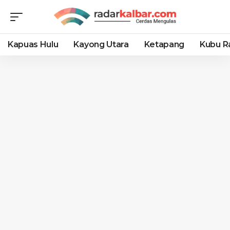
Kapuas Hulu
Kayong Utara
Ketapang
Kubu R